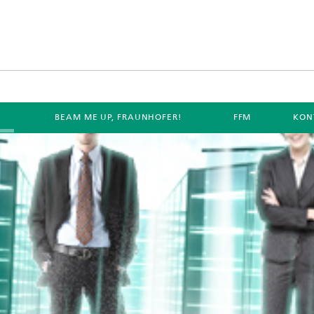
E
BEAM ME UP, FRAUNHOFER!
FFM
KON