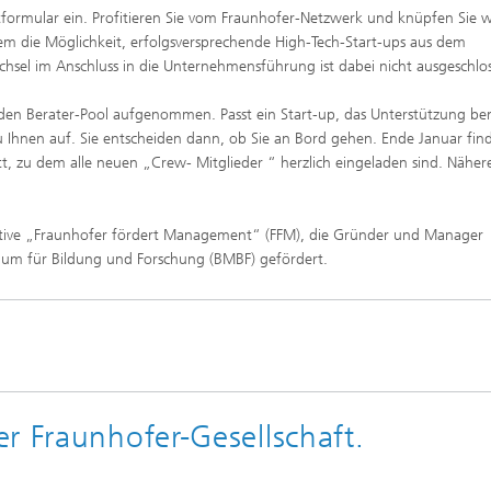
tformular ein. Profitieren Sie vom Fraunhofer-Netzwerk und knüpfen Sie w
em die Möglichkeit, erfolgsversprechende High-Tech-Start-ups aus dem
hsel im Anschluss in die Unternehmensführung ist dabei nicht ausgeschlo
 den Berater-Pool aufgenommen. Passt ein Start-up, das Unterstützung ben
 Ihnen auf. Sie entscheiden dann, ob Sie an Bord gehen. Ende Januar fin
, zu dem alle neuen „Crew- Mitglieder “ herzlich eingeladen sind. Näher
tiative „Fraunhofer fördert Management“ (FFM), die Gründer und Manager
rium für Bildung und Forschung (BMBF) gefördert.
r Fraunhofer-Gesellschaft.