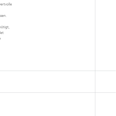
ertvolle
ssen.
ötigt,
det
e